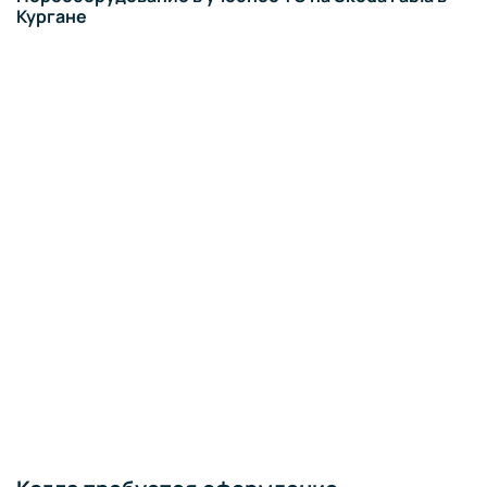
Демонтаж ручного управления на Deawoo Matiz в
Кургане