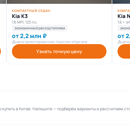
КОМПАКТНЫЙ СЕДАН
КОМПА
Kia K3
Kia 
1.6 MPI, 123 л.с.
1.6 + э
экономичный расход топлива
экон
от 2,2 млн ₽
от 2
цена ориентировочная, под ключ в Кургане
цена
Узнать точную цену
 купить в Китае. Напишите — подберём варианты и рассчитаем ст