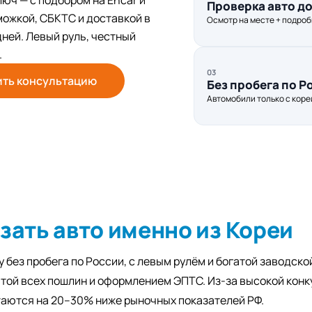
юч — с подбором на Encar и
Проверка авто д
можкой, СБКТС и доставкой в
Осмотр на месте + подроб
дней. Левый руль, честный
.
03
ить консультацию
Без пробега по Р
Автомобили только с коре
зать авто именно из Кореи
у без пробега по России, с левым рулём и богатой заводско
той всех пошлин и оформлением ЭПТС. Из-за высокой конк
таются на 20–30% ниже рыночных показателей РФ.