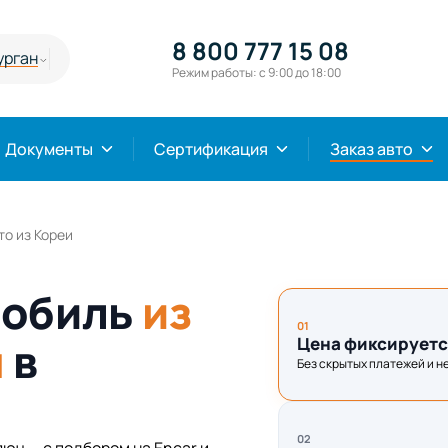
8 800 777 15 08
урган
Режим работы: с 9:00 до 18:00
Документы
Сертификация
Заказ авто
то из Кореи
мобиль
из
01
ч
в
Цена фиксируетс
Без скрытых платежей и н
02