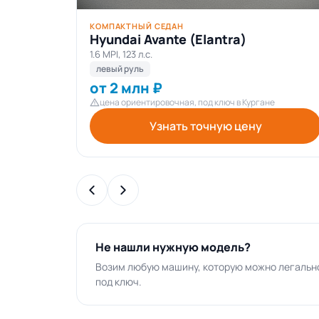
КОМПАКТНЫЙ СЕДАН
Hyundai Avante (Elantra)
1.6 MPI, 123 л.с.
левый руль
от 2 млн ₽
цена ориентировочная, под ключ в Кургане
Узнать точную цену
Не нашли нужную модель?
Возим любую машину, которую можно легально
под ключ.