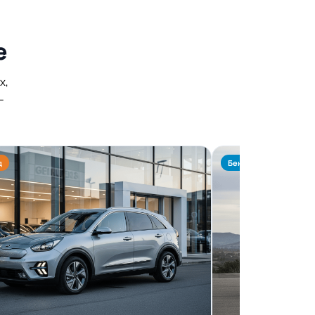
е
х,
—
д
Бензин