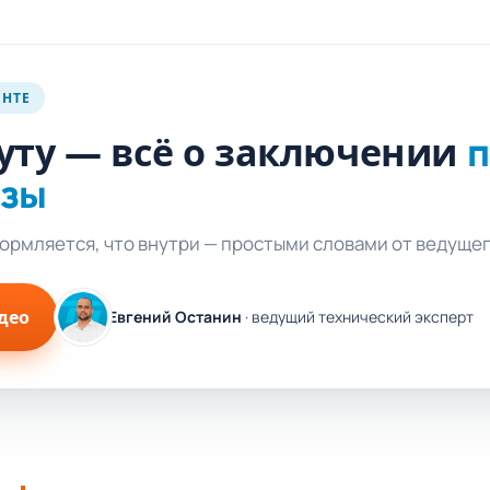
ЕНТЕ
уту — всё о заключении
п
изы
формляется, что внутри — простыми словами от ведуще
део
Евгений Останин
· ведущий технический эксперт