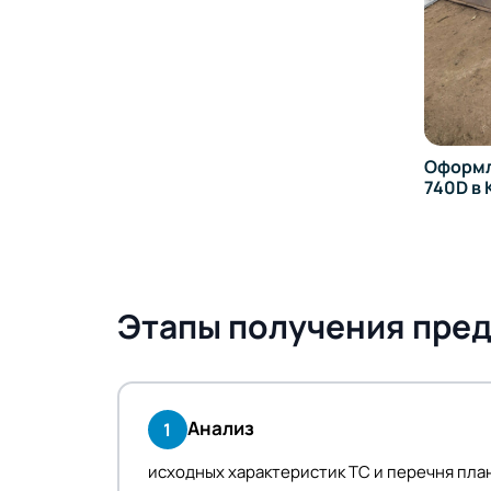
Оформление обвеса на BMW
Оформ
740D в Кургане
E92 в
Этапы получения пред
Анализ
1
исходных характеристик ТС и перечня пл