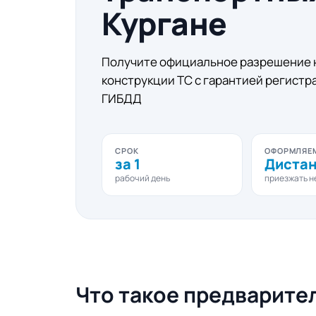
Кургане
Получите официальное разрешение 
конструкции ТС с гарантией регистр
ГИБДД
СРОК
ОФОРМЛЯЕ
за 1
Диста
рабочий день
приезжать н
Что такое предварите