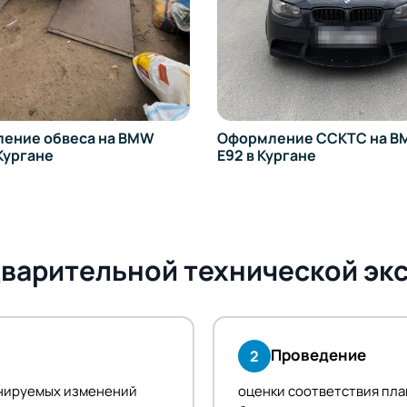
ление ССКТС на BMW 335i
Смена категории транс
 Кургане
средства на Fiat Ducato 
варительной технической эк
Проведение
2
анируемых изменений
оценки соответствия пл