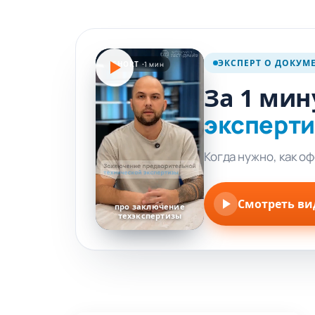
ЭКСПЕРТ О ДОКУМ
SHORT ·
1 мин
За 1 мин
эксперт
Когда нужно, как о
Смотреть ви
про заключение
техэкспертизы