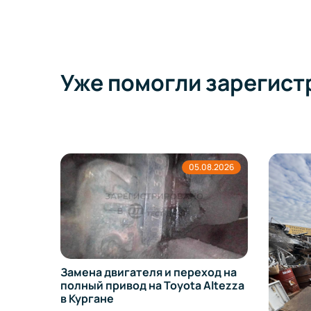
Уже помогли зарегист
.08.2026
04.08.2026
еход на
 Altezza