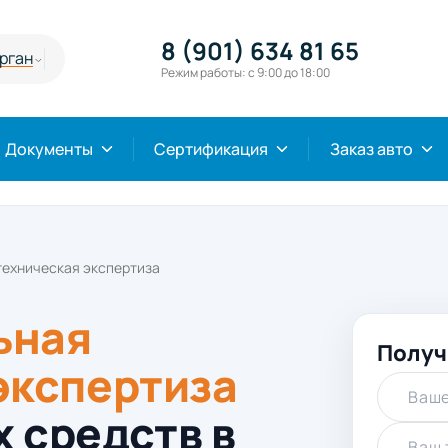
8 (901) 634 81 65
рган
Режим работы: с 9:00 до 18:00
Документы
Сертификация
Заказ авто
техническая экспертиза
ьная
Получ
экспертиза
Ваше
 средств в
Ваш 