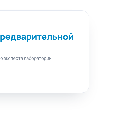
редварительной
го эксперта лаборатории.