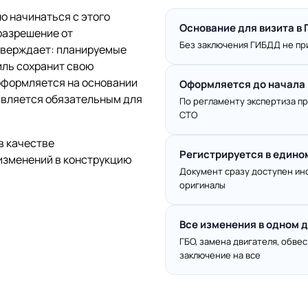
 начинаться с этого
Основание для визита в
разрешение от
Без заключения ГИБДД не пр
тверждает: планируемые
иль сохранит свою
 оформляется на основании
Оформляется до начала
 является обязательным для
По регламенту экспертиза п
СТО
в качестве
Регистрируется в едино
изменений в конструкцию
Документ сразу доступен ин
оригиналы
Все изменения в одном 
ГБО, замена двигателя, обве
заключение на все