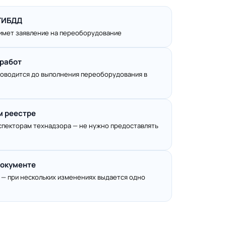
 ГИБДД
имет заявление на переоборудование
 работ
роводится до выполнения переоборудования в
м реестре
спекторам технадзора — не нужно предоставлять
документе
с — при нескольких изменениях выдается одно