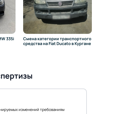
на УРАЛ 55571 в Кургане
изме
Toyot
портного
в Кургане
спертизы
анируемых изменений требованиям