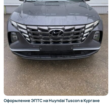
Оформле
ние ЭПТС на Huyndai Tuscon в Кургане