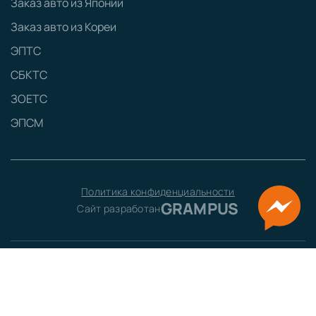
Заказ авто из Японии
Заказ авто из Кореи
ЭПТС
СБКТС
ЗОЕТС
ЭПСМ
Политика конфиденциальности
GRAMPUS
Сайт разработан
Наименование:
ООО «ТЕСТ-ДРАЙВ»
Юридический адрес:
160000, г. Вологда, ул. Мира, д. 40, пом. 5
ИНН:
3525462138
ОГРН:
1203500020547